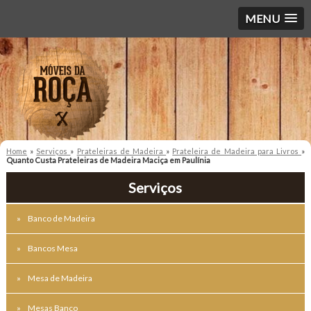
MENU
Home
»
Serviços
»
Prateleiras de Madeira
»
Prateleira de Madeira para Livros
»
Quanto Custa Prateleiras de Madeira Maciça em Paulínia
Serviços
Banco de Madeira
Bancos Mesa
Mesa de Madeira
Mesas Banco