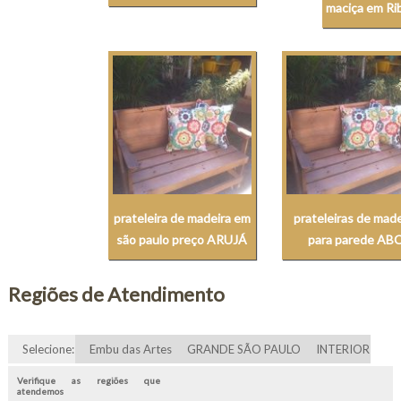
maciça em Ri
prateleira de madeira em
prateleiras de made
são paulo preço ARUJÁ
para parede AB
Regiões de Atendimento
Selecione:
Embu das Artes
GRANDE SÃO PAULO
INTERIOR
Verifique as regiões que
atendemos