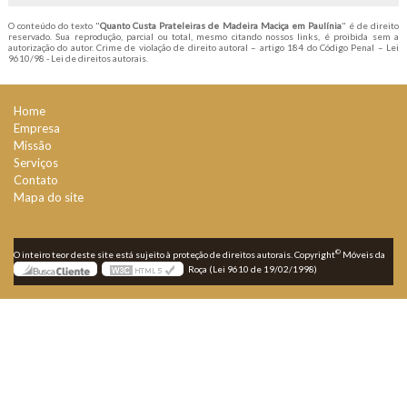
O conteúdo do texto "
Quanto Custa Prateleiras de Madeira Maciça em Paulínia
" é de direito
reservado. Sua reprodução, parcial ou total, mesmo citando nossos links, é proibida sem a
autorização do autor. Crime de violação de direito autoral – artigo 184 do Código Penal –
Lei
9610/98 - Lei de direitos autorais
.
Home
Empresa
Missão
Serviços
Contato
Mapa do site
©
O inteiro teor deste site está sujeito à proteção de direitos autorais. Copyright
Móveis da
Roça (Lei 9610 de 19/02/1998)