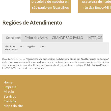
prateleira de madeira em
prateleira de made
são paulo em Guarulhos
rústica Embu-Mir
Regiões de Atendimento
Selecione:
Embu das Artes
GRANDE SÃO PAULO
INTERIOR
Verifique as regiões que
atendemos
O conteúdo do texto "
Quanto Custa Prateleiras de Madeira Pinus em São Bernardo do Campo
"
é de direito reservado. Sua reprodução, parcial ou total, mesmo citando nossos links, é proibida
sem a autorização do autor. Crime de violação de direito autoral – artigo 184 do Código Penal –
Lei 9610/98 - Lei de direitos autorais
.
Home
Empresa
Missão
Serviços
Contato
Mapa do site