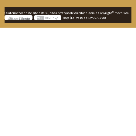
©
O inteiro teor deste site está sujeito à proteção de direitos autorais. Copyright
Móveis da
Roça (Lei 9610 de 19/02/1998)