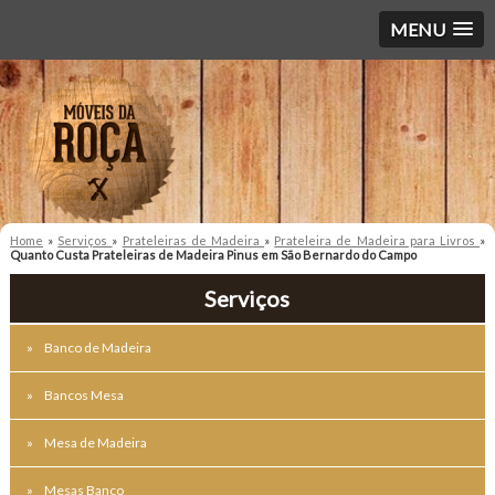
MENU
Home
»
Serviços
»
Prateleiras de Madeira
»
Prateleira de Madeira para Livros
»
Quanto Custa Prateleiras de Madeira Pinus em São Bernardo do Campo
Serviços
Banco de Madeira
Bancos Mesa
Mesa de Madeira
Mesas Banco