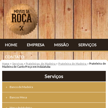
HOME
EMPRESA
MISSÃO
SERVIÇOS
CONTATO
Home
»
Serviços
»
Prateleiras de Madeira
»
Prateleira de Madeira
»
Prateleira de
Madeira de Canto Preço em Indaiatuba
Serviços
Banco de Madeira
Bancos Mesa
Mesa de Madeira