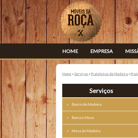
HOME
EMPRESA
MISS
Home
»
Serviços
»
Prateleiras de Madeira
»
Prat
Serviços
Banco de Madeira
Bancos Mesa
Mesa de Madeira