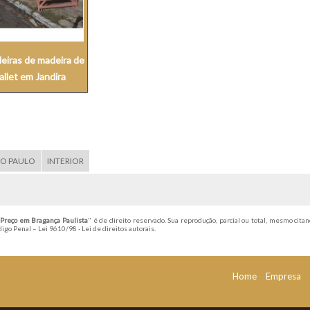
leiras de madeira de
allet em Jandira
ÃO PAULO
INTERIOR
 Preço em Bragança Paulista
" é de direito reservado. Sua reprodução, parcial ou total, mesmo citan
ódigo Penal –
Lei 9610/98 - Lei de direitos autorais
.
Home
Empresa