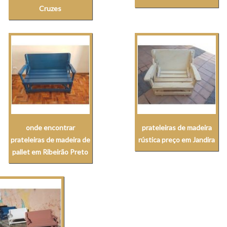
Cruzes
onde encontrar
prateleiras de madeira
prateleiras de madeira de
rústica preço em Jandira
pallet em Ribeirão Preto