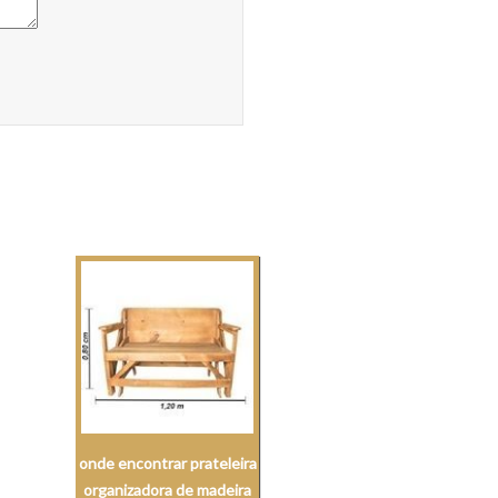
onde encontrar prateleira
organizadora de madeira