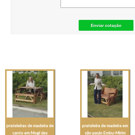
Enviar cotação
prateleiras de madeira de
prateleira de madeira em
canto em Mogi das
são paulo Embu-Mirim