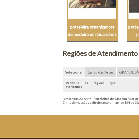
prateleira organizadora
prate
de madeira em Guarulhos
p
Regiões de Atendimento
Selecione:
Embu das Artes
GRANDE S
Verifique as regiões que
atendemos
O conteúdo do texto "
Prateleiras de Madeira Rústica
Crime de violação de direito autoral – artigo 184 do C