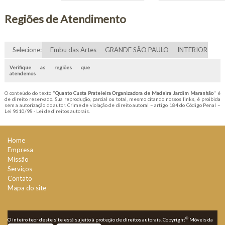
Regiões de Atendimento
Selecione:
Embu das Artes
GRANDE SÃO PAULO
INTERIOR
Verifique as regiões que
atendemos
O conteúdo do texto "
Quanto Custa Prateleira Organizadora de Madeira Jardim Maranhão
" é
de direito reservado. Sua reprodução, parcial ou total, mesmo citando nossos links, é proibida
sem a autorização do autor. Crime de violação de direito autoral – artigo 184 do Código Penal –
Lei 9610/98 - Lei de direitos autorais
.
Home
Empresa
Missão
Serviços
Contato
Mapa do site
©
O inteiro teor deste site está sujeito à proteção de direitos autorais. Copyright
Móveis da