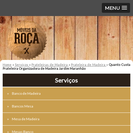
MENU
Home
»
Serviços
»
Prateleiras de Madeira
»
Prateleira de Madeira
»
Quanto Custa
Prateleira Organizadora de Madeira Jardim Maranhão
Serviços
Banco de Madeira
Bancos Mesa
Mesa de Madeira
Mesas Banco