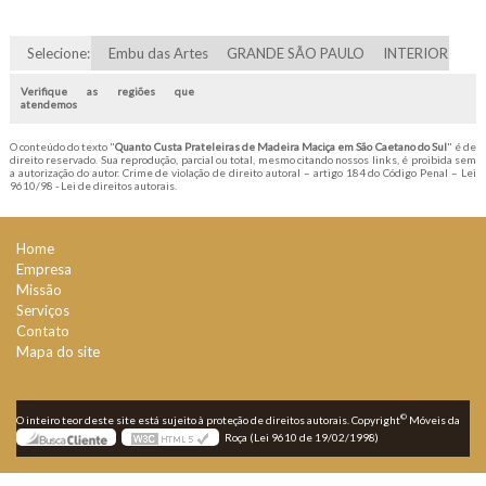
Selecione:
Embu das Artes
GRANDE SÃO PAULO
INTERIOR
Verifique as regiões que
atendemos
O conteúdo do texto "
Quanto Custa Prateleiras de Madeira Maciça em São Caetano do Sul
" é de
direito reservado. Sua reprodução, parcial ou total, mesmo citando nossos links, é proibida sem
a autorização do autor. Crime de violação de direito autoral – artigo 184 do Código Penal –
Lei
9610/98 - Lei de direitos autorais
.
Home
Empresa
Missão
Serviços
Contato
Mapa do site
©
O inteiro teor deste site está sujeito à proteção de direitos autorais. Copyright
Móveis da
Roça (Lei 9610 de 19/02/1998)