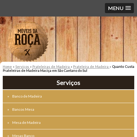
MENU
Home
»
Serviços
»
Prateleiras de Madeira
»
Prateleira de Madeira
»
Quanto Custa
Prateleiras de Madeira Maciça em São Caetano do Sul
Serviços
Banco de Madeira
Bancos Mesa
Mesa de Madeira
Mesas Banco