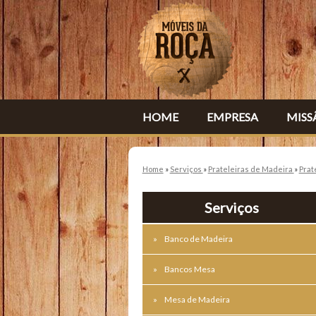
HOME
EMPRESA
MISS
Home
»
Serviços
»
Prateleiras de Madeira
»
Prat
Serviços
Banco de Madeira
Bancos Mesa
Mesa de Madeira