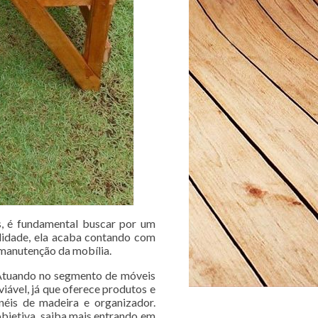
s, é fundamental buscar por um
alidade, ela acaba contando com
 manutenção da mobília.
 Atuando no segmento de móveis
iável, já que oferece produtos e
néis de madeira e organizador.
bjetiva, saiba mais entrando em