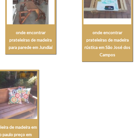
onde encontrar
onde encontrar
prateleiras de madeira
prateleiras de madeira
para parede em Jundiaí
rústica em São José dos
Campos
leira de madeira em
o paulo preço em