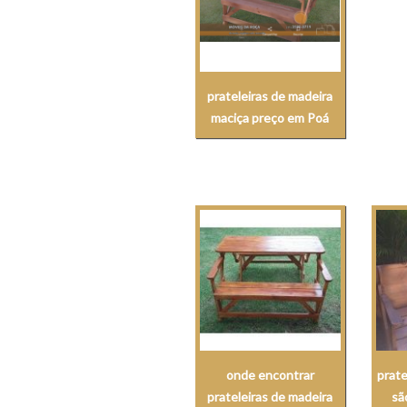
prateleiras de madeira
maciça preço em Poá
onde encontrar
prate
prateleiras de madeira
sã