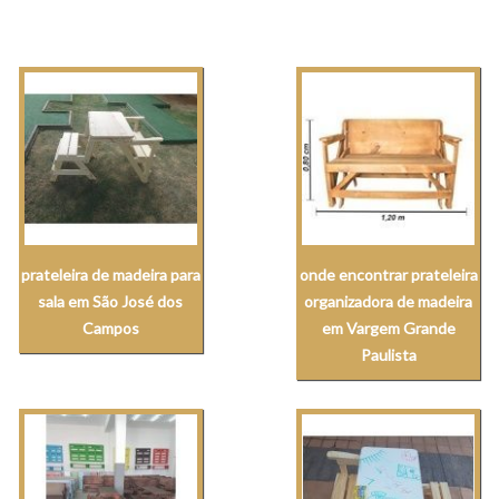
prateleira de madeira para
onde encontrar prateleira
sala em São José dos
organizadora de madeira
Campos
em Vargem Grande
Paulista