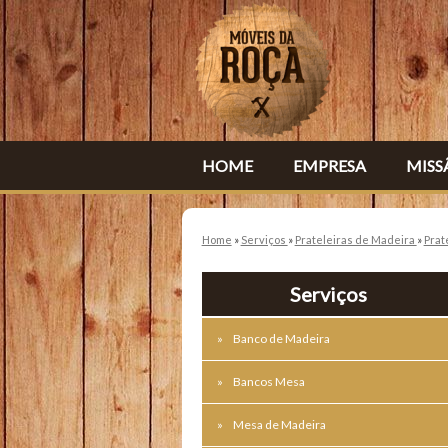
HOME
EMPRESA
MISS
Home
»
Serviços
»
Prateleiras de Madeira
»
Prat
Serviços
Banco de Madeira
Bancos Mesa
Mesa de Madeira