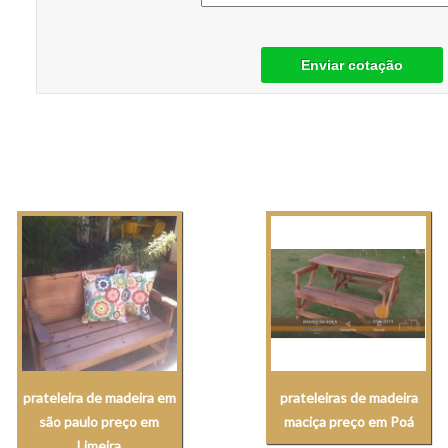
Enviar cotação
prateleira de madeira em
prateleiras de madeira
são paulo preço em
maciça preço em Poá
Limeira