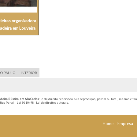
leiras organizadora
adeira em Louveira
ÃO PAULO
INTERIOR
deira Rústica em São Carlos
" é de direito reservado. Sua reprodução, parcial ou total, mesmo citan
ódigo Penal –
Lei 9610/98 - Lei de direitos autorais
.
Home
Empresa