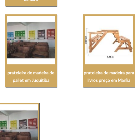
prateleira de madeira de
prateleira de madeira para
pallet em Juquitiba
livros preço em Marília