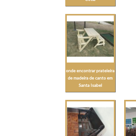
onde encontrar prateleira
de madeira de canto em
Santa Isabel