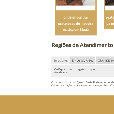
onde encontrar
prate
prateleiras de madeira
de m
maciça em Mauá
Regiões de Atendimento
Selecione:
Embu das Artes
GRANDE S
Verifique as regiões que
atendemos
O conteúdo do texto "
Quanto Custa Prateleiras de Ma
Crime de violação de direito autoral – artigo 184 do C