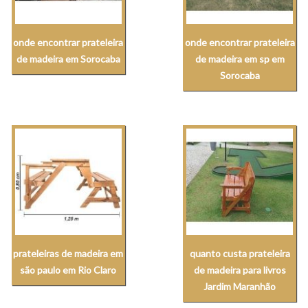
onde encontrar prateleira
onde encontrar prateleira
de madeira em Sorocaba
de madeira em sp em
Sorocaba
prateleiras de madeira em
quanto custa prateleira
são paulo em Rio Claro
de madeira para livros
Jardim Maranhão