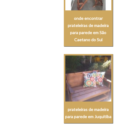
onde encontrar
prateleiras de madeira
para parede em São
Caetano do Sul
prateleiras de madeira
para parede em Juquitiba