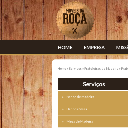
HOME
EMPRESA
MISS
Home
»
Serviços
»
Prateleiras de Madeira
»
Prat
Serviços
Banco de Madeira
Bancos Mesa
Mesa de Madeira