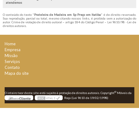
atendemos
O conteúdo do texto "
Prateleira de Madeira em Sp Preço em Itatiba
" é de direito reservado.
Sua reprodução, parcial ou total, mesmo citando nossos links, é proibida sem a autorização do
autor. Crime de violação de direito autoral – artigo 184 do Código Penal –
Lei 9610/98 - Lei de
direitos autorais
.
Home
Empresa
Missão
Serviços
Contato
Mapa do site
©
O inteiro teor deste site está sujeito à proteção de direitos autorais. Copyright
Móveis da
Roça (Lei 9610 de 19/02/1998)