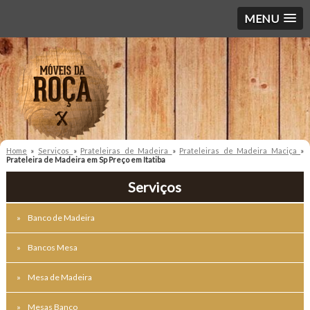
MENU
Home
»
Serviços
»
Prateleiras de Madeira
»
Prateleiras de Madeira Maciça
»
Prateleira de Madeira em Sp Preço em Itatiba
Serviços
Banco de Madeira
Bancos Mesa
Mesa de Madeira
Mesas Banco