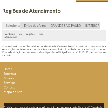
Regiões de Atendimento
Selecione:
Embu das Artes
GRANDE SÃO PAULO
INTERIOR
Verifique as regiões que
atendemos
O conteúdo do texto "
Prateleiras de Madeira de Canto no Arujá
" é de direito reservado. Sua
reprodução, parcial ou total, mesmo citando nossos links, é proibida sem a autorização do autor.
Crime de violação de direito autoral – artigo 184 do Código Penal –
Lei 9610/98 - Lei de direitos
autorais
.
Home
Empresa
Missão
Serviços
Contato
Mapa do site
©
O inteiro teor deste site está sujeito à proteção de direitos autorais. Copyright
Móveis da