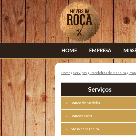
HOME
EMPRESA
MISS
Home
»
Serviços
»
Prateleiras de Madeira
»
Prat
Serviços
Banco de Madeira
Bancos Mesa
Mesa de Madeira