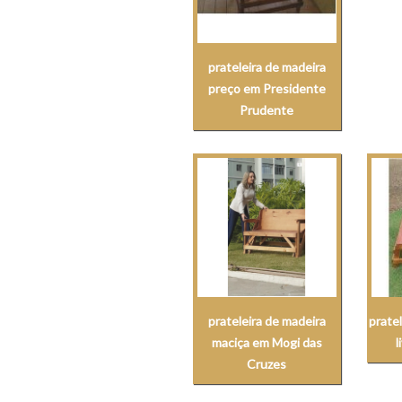
prateleira de madeira
preço em Presidente
Prudente
prateleira de madeira
pratel
maciça em Mogi das
l
Cruzes