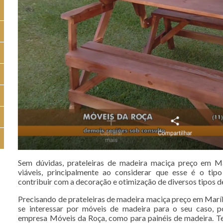
Sem dúvidas, prateleiras de madeira maciça preço em M
viáveis, principalmente ao considerar que esse é o tip
contribuir com a decoração e otimização de diversos tipos de
Precisando de prateleiras de madeira maciça preço em Maríl
se interessar por móveis de madeira para o seu caso, p
empresa Móveis da Roça, como para painéis de madeira. 