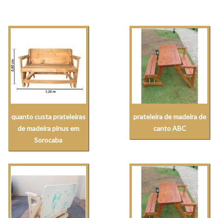
quanto custa prateleiras
prateleira de madeira de
de madeira pinus em
canto ABC
Sorocaba