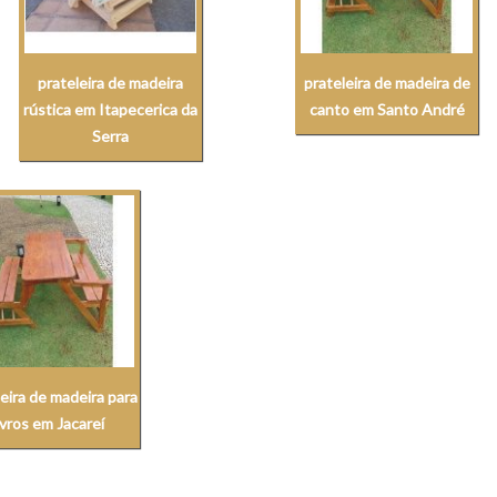
prateleira de madeira
prateleira de madeira de
rústica em Itapecerica da
canto em Santo André
Serra
eira de madeira para
ivros em Jacareí