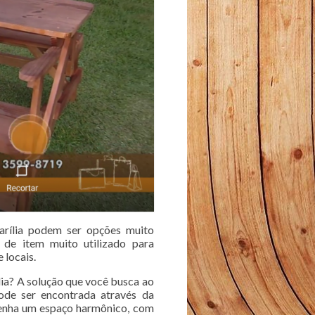
arília podem ser opções muito
o de item muito utilizado para
 locais.
ia? A solução que você busca ao
ode ser encontrada através da
Tenha um espaço harmônico, com