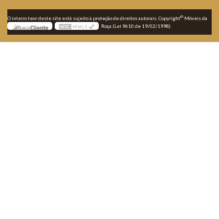
©
O inteiro teor deste site está sujeito à proteção de direitos autorais. Copyright
Móveis da
Roça (Lei 9610 de 19/02/1998)