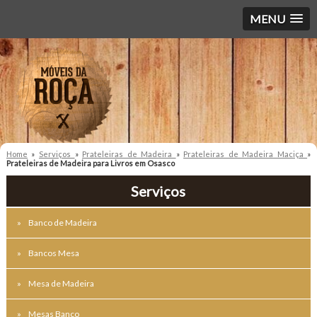
MENU
Home
»
Serviços
»
Prateleiras de Madeira
»
Prateleiras de Madeira Maciça
»
Prateleiras de Madeira para Livros em Osasco
Serviços
Banco de Madeira
Bancos Mesa
Mesa de Madeira
Mesas Banco