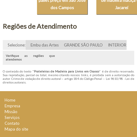
pallet preço em São José
de madeira maciça
dos Campos
Jacareí
Regiões de Atendimento
Selecione:
Embu das Artes
GRANDE SÃO PAULO
INTERIOR
Verifique as regiões que
atendemos
O conteúdo do texto "
Prateleiras de Madeira para Livros em Osasco
" é de direito reservado.
Sua reprodução, parcial ou total, mesmo citando nossos links, é proibida sem a autorização do
autor. Crime de violação de direito autoral – artigo 184 do Código Penal –
Lei 9610/98 - Lei de
direitos autorais
.
Home
Empresa
Missão
Serviços
Contato
Mapa do site