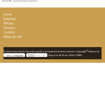
9610/98 - Lei de direitos autorais
.
Home
Empresa
Missão
Serviços
Contato
Mapa do site
©
O inteiro teor deste site está sujeito à proteção de direitos autorais. Copyright
Móveis da
Roça (Lei 9610 de 19/02/1998)