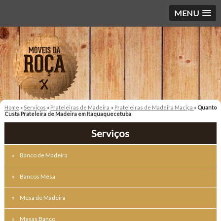
MENU
Home
»
Serviços
»
Prateleiras de Madeira
»
Prateleiras de Madeira Maciça
»
Quanto
Custa Prateleira de Madeira em Itaquaquecetuba
Serviços
Banco de Madeira
Bancos Mesa
Mesa de Madeira
Mesas Banco