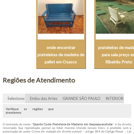
onde encontrar
prateleiras de made
prateleiras de madeira de
para sala preço 
pallet em Osasco
Ribeirão Preto
Regiões de Atendimento
Selecione:
Embu das Artes
GRANDE SÃO PAULO
INTERIOR
Verifique as regiões que
atendemos
O conteúdo do texto "
Quanto Custa Prateleira de Madeira em Itaquaquecetuba
" é de direito
reservado. Sua reprodução, parcial ou total, mesmo citando nossos links, é proibida sem a
autorização do autor. Crime de violação de direito autoral – artigo 184 do Código Penal –
Lei