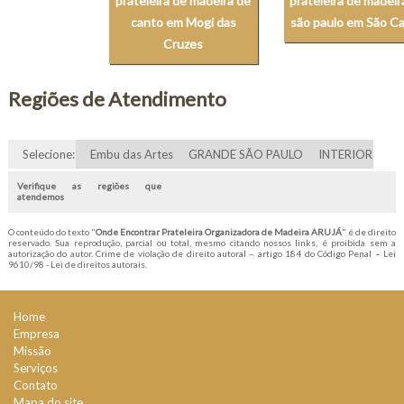
prateleira de madeira de
prateleira de madei
canto em Mogi das
são paulo em São Ca
Cruzes
Regiões de Atendimento
Selecione:
Embu das Artes
GRANDE SÃO PAULO
INTERIOR
Verifique as regiões que
atendemos
O conteúdo do texto "
Onde Encontrar Prateleira Organizadora de Madeira ARUJÁ
" é de direito
reservado. Sua reprodução, parcial ou total, mesmo citando nossos links, é proibida sem a
autorização do autor. Crime de violação de direito autoral – artigo 184 do Código Penal –
Lei
9610/98 - Lei de direitos autorais
.
Home
Empresa
Missão
Serviços
Contato
Mapa do site