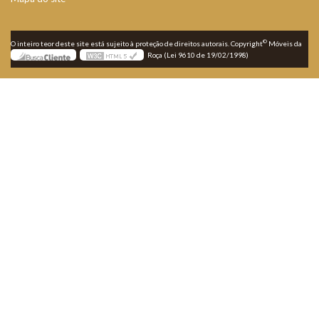
©
O inteiro teor deste site está sujeito à proteção de direitos autorais. Copyright
Móveis da
Roça (Lei 9610 de 19/02/1998)