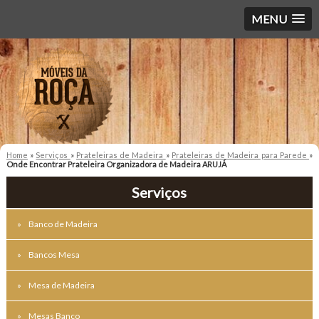
MENU
Home
»
Serviços
»
Prateleiras de Madeira
»
Prateleiras de Madeira para Parede
»
Onde Encontrar Prateleira Organizadora de Madeira ARUJÁ
Serviços
Banco de Madeira
Bancos Mesa
Mesa de Madeira
Mesas Banco