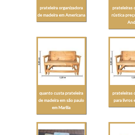
prateleira organizadora
prateleiras
de madeira em Americana
rústica pre
And
quanto custa prateleira
prateleiras
de madeira em são paulo
para livros
em Marília