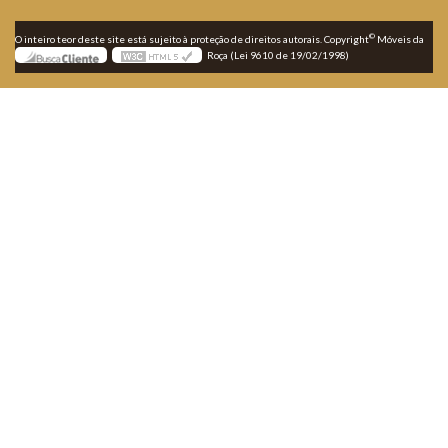
©
O inteiro teor deste site está sujeito à proteção de direitos autorais. Copyright
Móveis da
Roça (Lei 9610 de 19/02/1998)