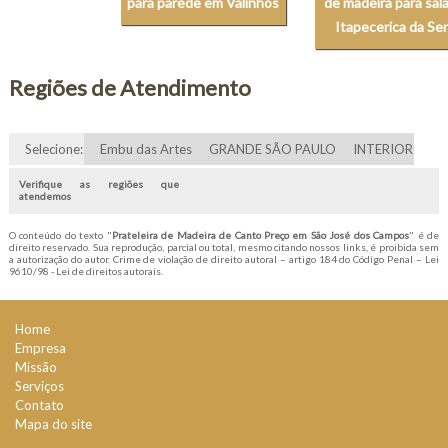
para parede em Valinhos
de madeira para sal
Itapecerica da Ser
Regiões de Atendimento
Selecione:
Embu das Artes
GRANDE SÃO PAULO
INTERIOR
Verifique as regiões que
atendemos
O conteúdo do texto "
Prateleira de Madeira de Canto Preço em São José dos Campos
" é de
direito reservado. Sua reprodução, parcial ou total, mesmo citando nossos links, é proibida sem
a autorização do autor. Crime de violação de direito autoral – artigo 184 do Código Penal –
Lei
9610/98 - Lei de direitos autorais
.
Home
Empresa
Missão
Serviços
Contato
Mapa do site