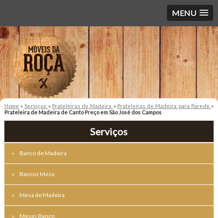
MENU
Home
»
Serviços
»
Prateleiras de Madeira
»
Prateleiras de Madeira para Parede
»
Prateleira de Madeira de Canto Preço em São José dos Campos
Serviços
Banco de Madeira
Bancos Mesa
Mesa de Madeira
Mesas Banco