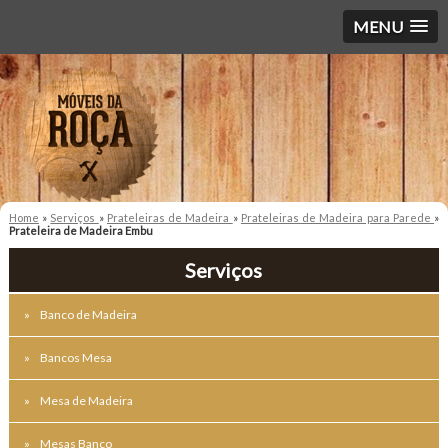
MENU
Home
»
Serviços
»
Prateleiras de Madeira
»
Prateleiras de Madeira para Parede
»
Prateleira de Madeira Embu
Serviços
Banco de Madeira
Bancos Mesa
Mesa de Madeira
Mesas Banco