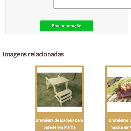
Enviar cotação
Imagens relacionadas
prateleira de madeira para
prateleiras
parede em Marília
maciça em