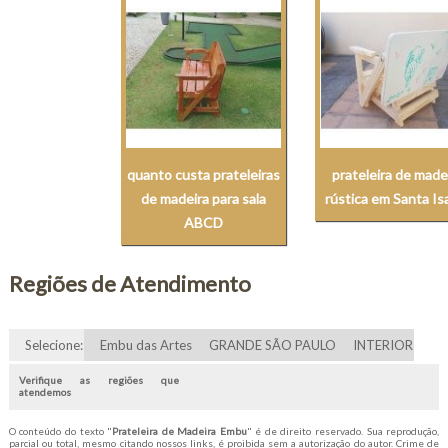
quanto custa prateleiras
prateleira de made
de madeira para sala
rústica em Santa Is
ABCD
Regiões de Atendimento
Selecione:
Embu das Artes
GRANDE SÃO PAULO
INTERIOR
Verifique as regiões que
atendemos
O conteúdo do texto "
Prateleira de Madeira Embu
" é de direito reservado. Sua reprodução,
parcial ou total, mesmo citando nossos links, é proibida sem a autorização do autor. Crime de