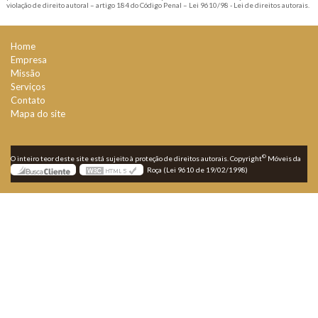
violação de direito autoral – artigo 184 do Código Penal –
Lei 9610/98 - Lei de direitos autorais
.
Home
Empresa
Missão
Serviços
Contato
Mapa do site
©
O inteiro teor deste site está sujeito à proteção de direitos autorais. Copyright
Móveis da
Roça (Lei 9610 de 19/02/1998)