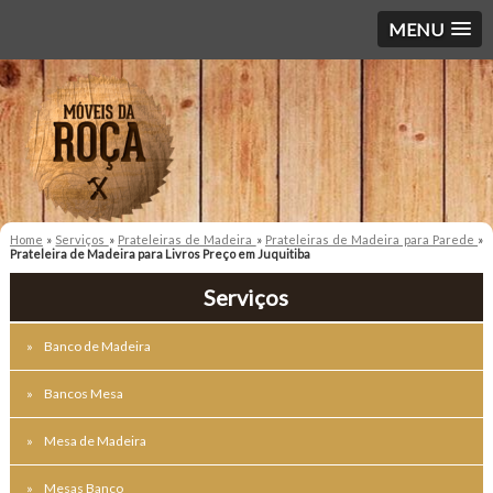
MENU
Home
»
Serviços
»
Prateleiras de Madeira
»
Prateleiras de Madeira para Parede
»
Prateleira de Madeira para Livros Preço em Juquitiba
Serviços
Banco de Madeira
Bancos Mesa
Mesa de Madeira
Mesas Banco