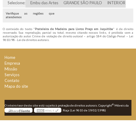
Selecione:
Embu das Artes
GRANDE SÃO PAULO
INTERIOR
Verifique as regiões que
atendemos
O conteúdo do texto "
Prateleira de Madeira para Livros Preço em Juquitiba
" é de direito
reservado. Sua reprodução, parcial ou total, mesmo citando nossos links, é proibida sem a
autorização do autor. Crime de violação de direito autoral – artigo 184 do Código Penal –
Lei
9610/98 - Lei de direitos autorais
.
Home
Empresa
Missão
Serviços
Contato
Mapa do site
©
O inteiro teor deste site está sujeito à proteção de direitos autorais. Copyright
Móveis da
Roça (Lei 9610 de 19/02/1998)