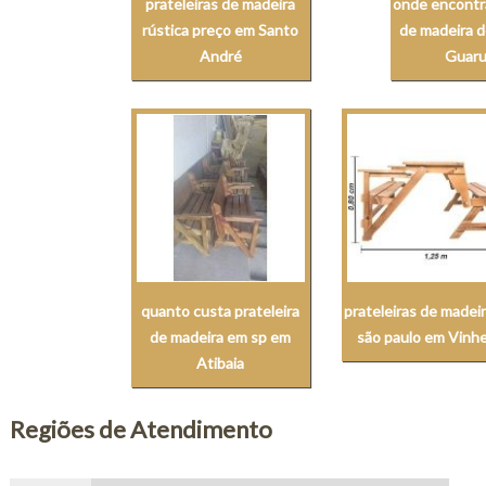
prateleiras de madeira
onde encontra
rústica preço em Santo
de madeira 
André
Guaru
quanto custa prateleira
prateleiras de madei
de madeira em sp em
são paulo em Vinh
Atibaia
Regiões de Atendimento