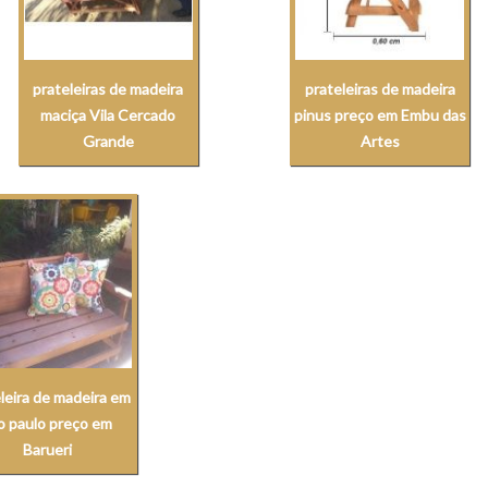
prateleiras de madeira
prateleiras de madeira
maciça Vila Cercado
pinus preço em Embu das
Grande
Artes
leira de madeira em
o paulo preço em
Barueri