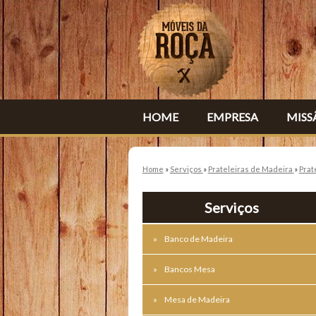
HOME
EMPRESA
MISS
Home
»
Serviços
»
Prateleiras de Madeira
»
Prat
Serviços
Banco de Madeira
Bancos Mesa
Mesa de Madeira