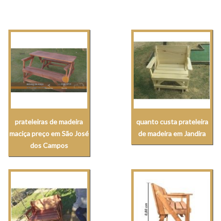
prateleiras de madeira
quanto custa prateleira
maciça preço em São José
de madeira em Jandira
dos Campos