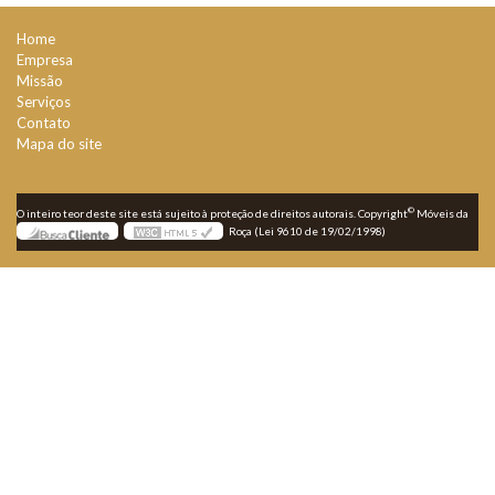
Home
Empresa
Missão
Serviços
Contato
Mapa do site
©
O inteiro teor deste site está sujeito à proteção de direitos autorais. Copyright
Móveis da
Roça (Lei 9610 de 19/02/1998)