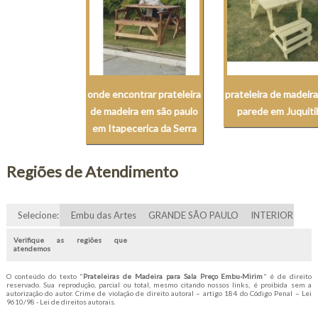
onde encontrar prateleira
prateleira de madeira
de madeira em são paulo
parede em Juquiti
em Itapecerica da Serra
Regiões de Atendimento
Selecione:
Embu das Artes
GRANDE SÃO PAULO
INTERIOR
Verifique as regiões que
atendemos
O conteúdo do texto "
Prateleiras de Madeira para Sala Preço Embu-Mirim
" é de direito
reservado. Sua reprodução, parcial ou total, mesmo citando nossos links, é proibida sem a
autorização do autor. Crime de violação de direito autoral – artigo 184 do Código Penal –
Lei
9610/98 - Lei de direitos autorais
.