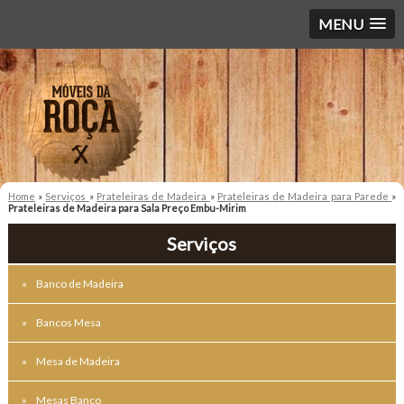
MENU
Home
»
Serviços
»
Prateleiras de Madeira
»
Prateleiras de Madeira para Parede
»
Prateleiras de Madeira para Sala Preço Embu-Mirim
Serviços
Banco de Madeira
Bancos Mesa
Mesa de Madeira
Mesas Banco