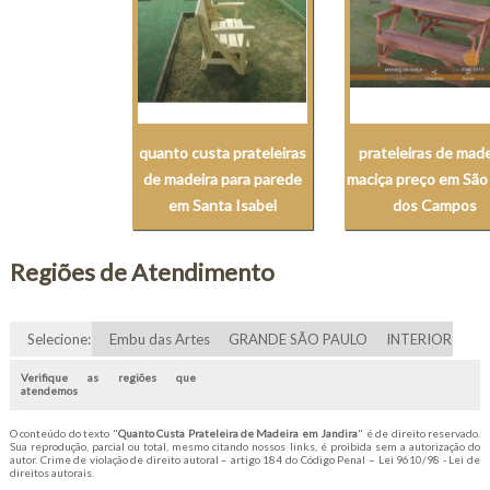
quanto custa prateleiras
prateleiras de made
de madeira para parede
maciça preço em São
em Santa Isabel
dos Campos
Regiões de Atendimento
Selecione:
Embu das Artes
GRANDE SÃO PAULO
INTERIOR
Verifique as regiões que
atendemos
O conteúdo do texto "
Quanto Custa Prateleira de Madeira em Jandira
" é de direito reservado.
Sua reprodução, parcial ou total, mesmo citando nossos links, é proibida sem a autorização do
autor. Crime de violação de direito autoral – artigo 184 do Código Penal –
Lei 9610/98 - Lei de
direitos autorais
.