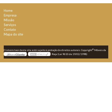
Home
Empresa
Missão
Serviços
Contato
Mapa do site
©
O inteiro teor deste site está sujeito à proteção de direitos autorais. Copyright
Móveis da
Roça (Lei 9610 de 19/02/1998)