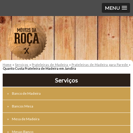
MENU
Home
»
Serviços
»
Prateleiras de Madeira
»
Prateleiras de Madeira para Parede
»
Quanto Custa Prateleira de Madeira em Jandira
Serviços
Banco de Madeira
Bancos Mesa
Mesa de Madeira
Mesas Banco