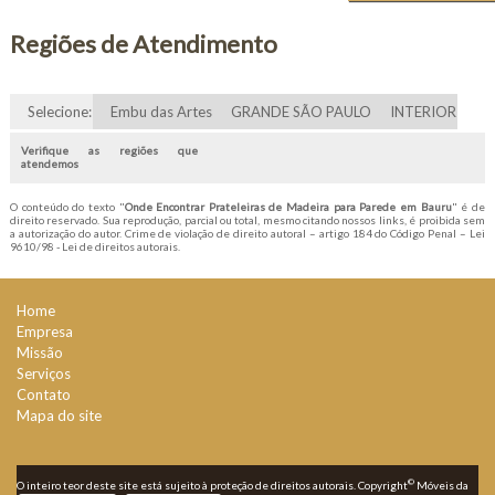
Regiões de Atendimento
Selecione:
Embu das Artes
GRANDE SÃO PAULO
INTERIOR
Verifique as regiões que
atendemos
O conteúdo do texto "
Onde Encontrar Prateleiras de Madeira para Parede em Bauru
" é de
direito reservado. Sua reprodução, parcial ou total, mesmo citando nossos links, é proibida sem
a autorização do autor. Crime de violação de direito autoral – artigo 184 do Código Penal –
Lei
9610/98 - Lei de direitos autorais
.
Home
Empresa
Missão
Serviços
Contato
Mapa do site
©
O inteiro teor deste site está sujeito à proteção de direitos autorais. Copyright
Móveis da