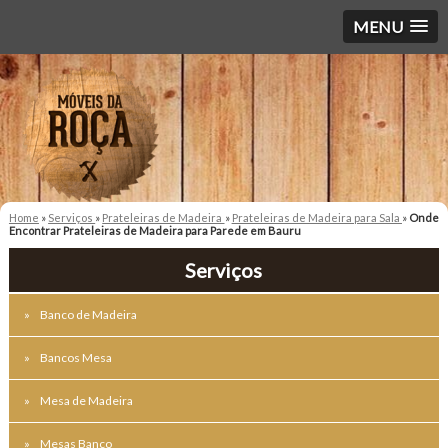
MENU
Home
»
Serviços
»
Prateleiras de Madeira
»
Prateleiras de Madeira para Sala
»
Onde
Encontrar Prateleiras de Madeira para Parede em Bauru
Serviços
Banco de Madeira
Bancos Mesa
Mesa de Madeira
Mesas Banco