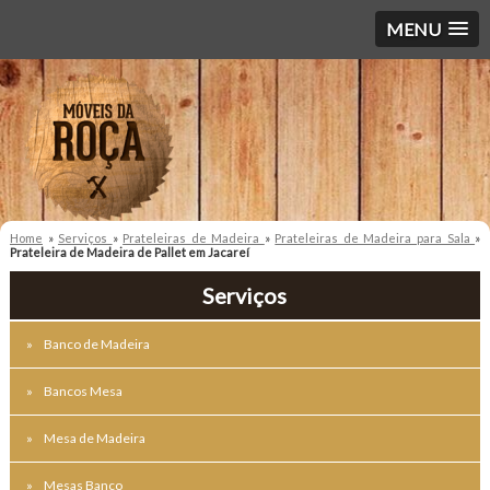
MENU
Home
»
Serviços
»
Prateleiras de Madeira
»
Prateleiras de Madeira para Sala
»
Prateleira de Madeira de Pallet em Jacareí
Serviços
Banco de Madeira
Bancos Mesa
Mesa de Madeira
Mesas Banco