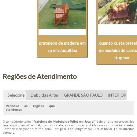
prateleira de madeira em
quanto custa pratel
sp em Juquitiba
de madeira de cant
Itupeva
Regiões de Atendimento
Selecione:
Embu das Artes
GRANDE SÃO PAULO
INTERIOR
Verifique as regiões que
atendemos
O conteúdo do texto "
Prateleira de Madeira de Pallet em Jacareí
" é de direito reservado. Sua
reprodução, parcial ou total, mesmo citando nossos links, é proibida sem a autorização do autor.
Crime de violação de direito autoral – artigo 184 do Código Penal –
Lei 9610/98 - Lei de direitos
autorais
.