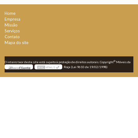
Home
Empresa
Missão
Serviços
Contato
Mapa do site
©
O inteiro teor deste site está sujeito à proteção de direitos autorais. Copyright
Móveis da
Roça (Lei 9610 de 19/02/1998)