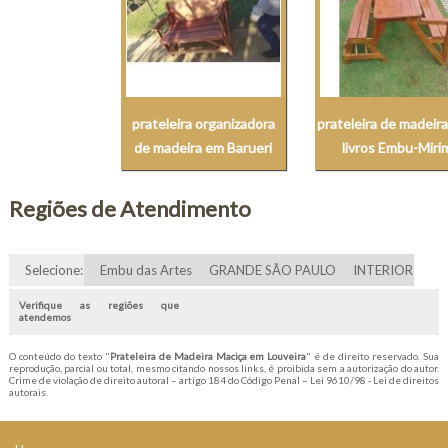
prateleira organizadora
prateleira de madeira
de madeira em Barueri
livros Embu-Miri
Regiões de Atendimento
Selecione:
Embu das Artes
GRANDE SÃO PAULO
INTERIOR
Verifique as regiões que
atendemos
O conteúdo do texto "
Prateleira de Madeira Maciça em Louveira
" é de direito reservado. Sua
reprodução, parcial ou total, mesmo citando nossos links, é proibida sem a autorização do autor.
Crime de violação de direito autoral – artigo 184 do Código Penal –
Lei 9610/98 - Lei de direitos
autorais
.