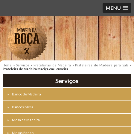
MENU
Home
»
Serviços
»
Prateleiras de Madeira
»
Prateleiras de Madeira para Sala
»
Prateleira de Madeira Maciça em Louveira
Serviços
Banco de Madeira
Bancos Mesa
Mesa de Madeira
Mesas Banco