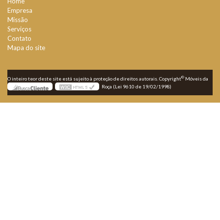
Home
Empresa
Missão
Serviços
Contato
Mapa do site
©
O inteiro teor deste site está sujeito à proteção de direitos autorais. Copyright
Móveis da
Roça (Lei 9610 de 19/02/1998)