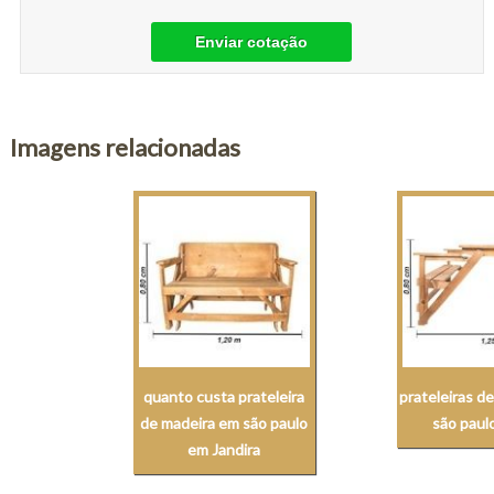
Enviar cotação
Imagens relacionadas
quanto custa prateleira
prateleiras d
de madeira em são paulo
são pau
em Jandira