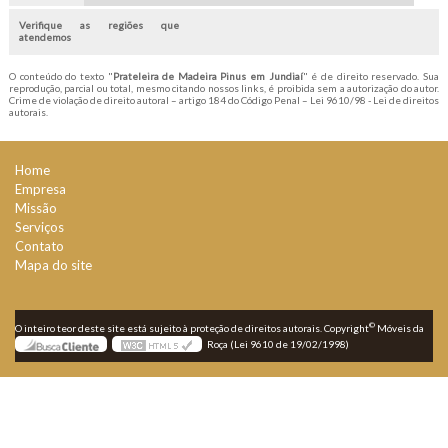
Verifique as regiões que
atendemos
O conteúdo do texto "
Prateleira de Madeira Pinus em Jundiaí
" é de direito reservado. Sua
reprodução, parcial ou total, mesmo citando nossos links, é proibida sem a autorização do autor.
Crime de violação de direito autoral – artigo 184 do Código Penal –
Lei 9610/98 - Lei de direitos
autorais
.
Home
Empresa
Missão
Serviços
Contato
Mapa do site
©
O inteiro teor deste site está sujeito à proteção de direitos autorais. Copyright
Móveis da
Roça (Lei 9610 de 19/02/1998)