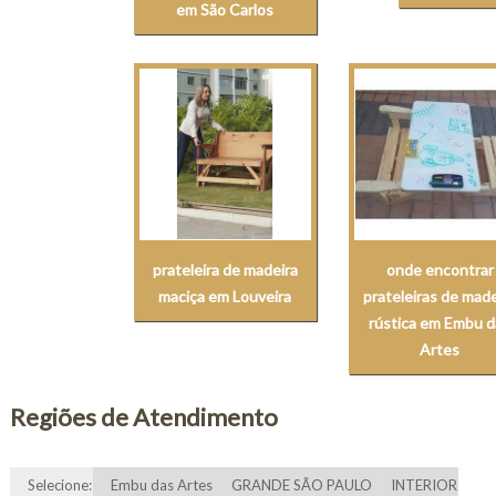
em São Carlos
prateleira de madeira
onde encontrar
maciça em Louveira
prateleiras de made
rústica em Embu d
Artes
Regiões de Atendimento
Selecione:
Embu das Artes
GRANDE SÃO PAULO
INTERIOR