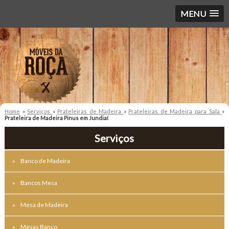
MENU
Home
»
Serviços
»
Prateleiras de Madeira
»
Prateleiras de Madeira para Sala
»
Prateleira de Madeira Pinus em Jundiaí
Serviços
Banco de Madeira
Bancos Mesa
Mesa de Madeira
Mesas Banco