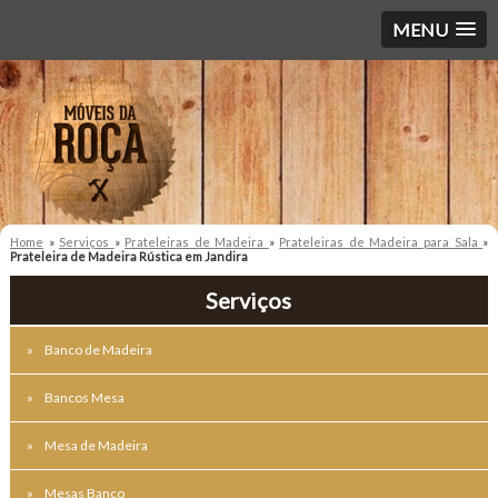
MENU
Home
»
Serviços
»
Prateleiras de Madeira
»
Prateleiras de Madeira para Sala
»
Prateleira de Madeira Rústica em Jandira
Serviços
Banco de Madeira
Bancos Mesa
Mesa de Madeira
Mesas Banco