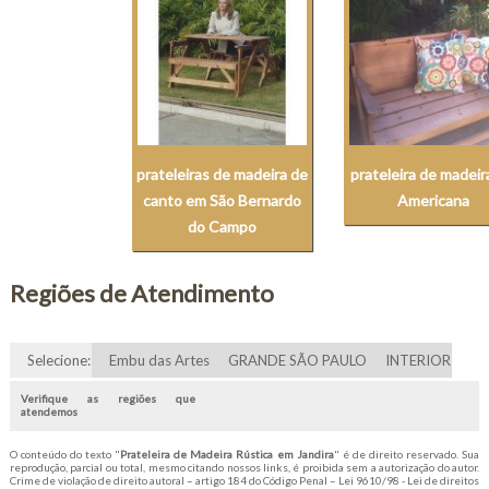
prateleiras de madeira de
prateleira de madei
canto em São Bernardo
Americana
do Campo
Regiões de Atendimento
Selecione:
Embu das Artes
GRANDE SÃO PAULO
INTERIOR
Verifique as regiões que
atendemos
O conteúdo do texto "
Prateleira de Madeira Rústica em Jandira
" é de direito reservado. Sua
reprodução, parcial ou total, mesmo citando nossos links, é proibida sem a autorização do autor.
Crime de violação de direito autoral – artigo 184 do Código Penal –
Lei 9610/98 - Lei de direitos