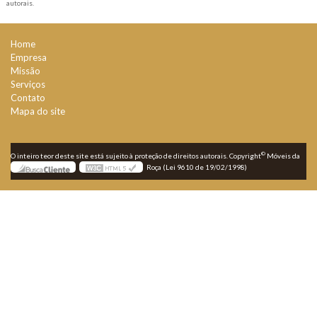
autorais
.
Home
Empresa
Missão
Serviços
Contato
Mapa do site
©
O inteiro teor deste site está sujeito à proteção de direitos autorais. Copyright
Móveis da
Roça (Lei 9610 de 19/02/1998)