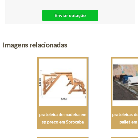
Enviar cotação
Imagens relacionadas
prateleira de madeira em
prateleiras d
sp preço em Sorocaba
pallet em