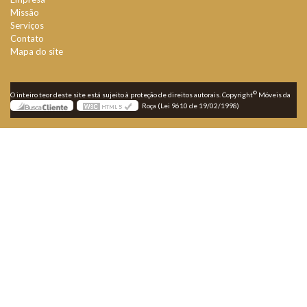
Missão
Serviços
Contato
Mapa do site
©
O inteiro teor deste site está sujeito à proteção de direitos autorais. Copyright
Móveis da
Roça (Lei 9610 de 19/02/1998)