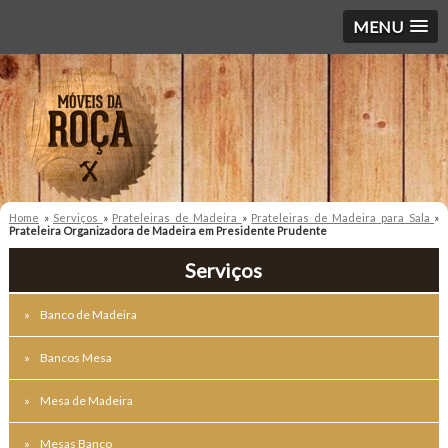
MENU
Home
»
Serviços
»
Prateleiras de Madeira
»
Prateleiras de Madeira para Sala
»
Prateleira Organizadora de Madeira em Presidente Prudente
Serviços
Banco de Madeira
Bancos Mesa
Mesa de Madeira
Mesas Banco