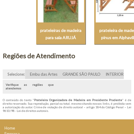
prateleiras de madeira
prateleira de made
para sala ARUJÁ
pinus em Alphavil
Regiões de Atendimento
Selecione:
Embu das Artes
GRANDE SÃO PAULO
INTERIOR
Verifique as regiões que
atendemos
O conteúdo do texto "
Prateleira Organizadora de Madeira em Presidente Prudente
" é de
direito reservado. Sua reprodução, parcial ou total, mesmo citando nossos links, é proibida sem
a autorização do autor. Crime de violação de direito autoral – artigo 184 do Código Penal –
Lei
9610/98 - Lei de direitos autorais
.
Home
Empresa