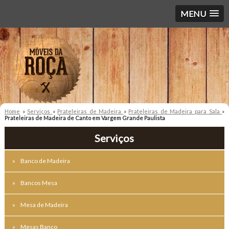
MENU
Home
»
Serviços
»
Prateleiras de Madeira
»
Prateleiras de Madeira para Sala
»
Prateleiras de Madeira de Canto em Vargem Grande Paulista
Serviços
Banco de Madeira
Bancos Mesa
Mesa de Madeira
Mesas Banco