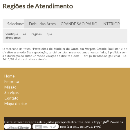
Regiões de Atendimento
Selecione:
Embu das Artes
GRANDE SÃO PAULO
INTERIOR
Verifique as regiões que
atendemos
O conteúdo do texto "
Prateleiras de Madeira de Canto em Vargem Grande Paulista
" é de
direito reservado. Sua reprodução, parcial ou total, mesmo citando nossos links, é proibida sem
a autorização do autor. Crime de violação de direito autoral – artigo 184 do Código Penal –
Lei
9610/98 - Lei de direitos autorais
.
Home
Empresa
Missão
Serviços
Contato
Mapa do site
©
O inteiro teor deste site está sujeito à proteção de direitos autorais. Copyright
Móveis da
Roça (Lei 9610 de 19/02/1998)