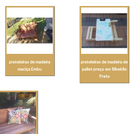
prateleiras de madeira
prateleiras de madeira de
maciça Embu
pallet preço em Ribeirão
Preto