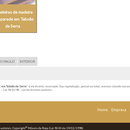
eleiras de madeira
 parede em Taboão
da Serra
ÃO PAULO
INTERIOR
t em Taboão da Serra
" é de direito reservado. Sua reprodução, parcial ou total, mesmo citando nosso
l –
Lei 9610/98 - Lei de direitos autorais
.
Home
Empresa
©
s autorais. Copyright
Móveis da Roça (Lei 9610 de 19/02/1998)