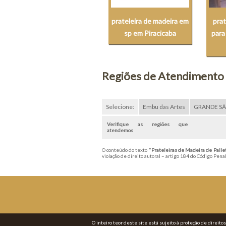
prateleira de madeira em
prat
sp em Piracicaba
para
Regiões de Atendimento
Selecione:
Embu das Artes
GRANDE S
Verifique as regiões que
atendemos
O conteúdo do texto "
Prateleiras de Madeira de Palle
violação de direito autoral – artigo 184 do Código Pena
O inteiro teor deste site está sujeito à proteção de direito