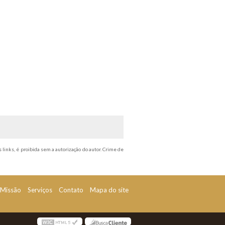
s links, é proibida sem a autorização do autor. Crime de
Missão
Serviços
Contato
Mapa do site