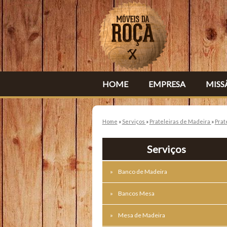
HOME
EMPRESA
MISS
Home
»
Serviços
»
Prateleiras de Madeira
»
Prat
Serviços
Banco de Madeira
Bancos Mesa
Mesa de Madeira