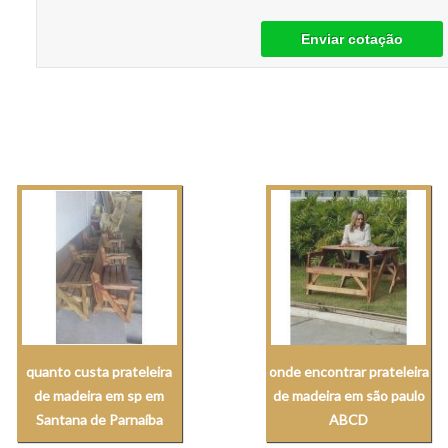
Enviar cotação
quanto custa prateleira
onde encontrar prateleira
de madeira em sp em
de madeira em são paulo
Santana de Parnaíba
ABCD