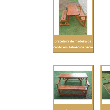
prateleira de madeira de
canto em Taboão da Serra