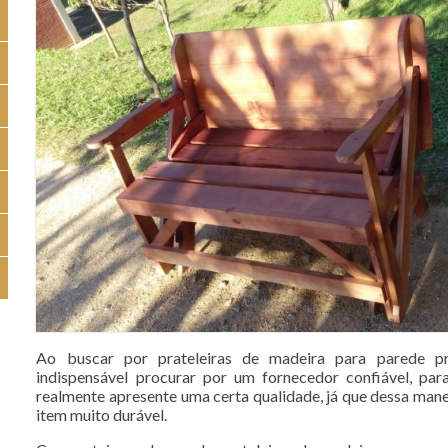
Ao buscar por prateleiras de madeira para parede 
indispensável procurar por um fornecedor confiável, pa
realmente apresente uma certa qualidade, já que dessa man
item muito durável.