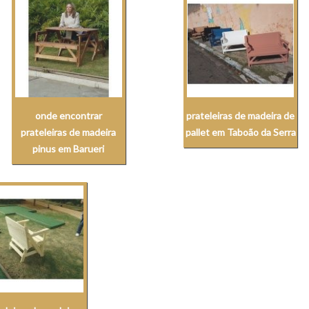
onde encontrar
prateleiras de madeira de
prateleiras de madeira
pallet em Taboão da Serra
pinus em Barueri