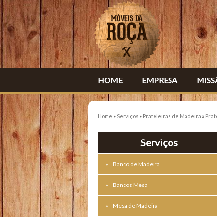
HOME
EMPRESA
MISS
Home
»
Serviços
»
Prateleiras de Madeira
»
Prat
Serviços
Banco de Madeira
Bancos Mesa
Mesa de Madeira