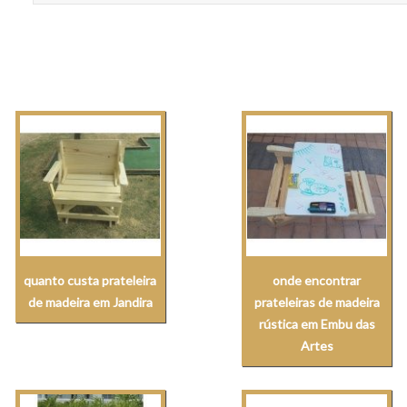
quanto custa prateleira
onde encontrar
de madeira em Jandira
prateleiras de madeira
rústica em Embu das
Artes