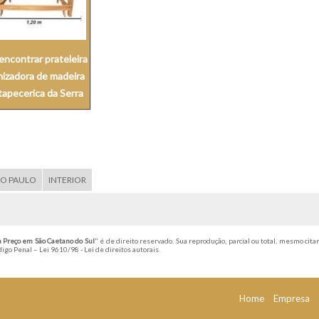
encontrar prateleira
nizadora de madeira
tapecerica da Serra
ÃO PAULO
INTERIOR
a Preço em São Caetano do Sul
" é de direito reservado. Sua reprodução, parcial ou total, mesmo cita
ódigo Penal –
Lei 9610/98 - Lei de direitos autorais
.
Home
Empresa