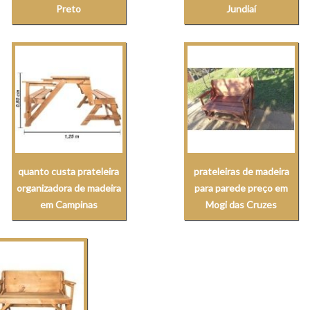
Preto
Jundiaí
quanto custa prateleira
prateleiras de madeira
organizadora de madeira
para parede preço em
em Campinas
Mogi das Cruzes