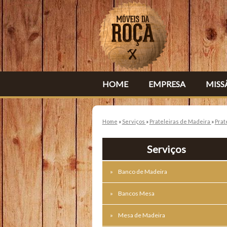
HOME
EMPRESA
MISS
Home
»
Serviços
»
Prateleiras de Madeira
»
Prat
Serviços
Banco de Madeira
Bancos Mesa
Mesa de Madeira