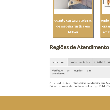
quanto custa prateleiras
onde 
de madeira rústica em
orga
Atibaia
em I
Regiões de Atendimento
Selecione:
Embu das Artes
GRANDE S
Verifique as regiões que
atendemos
O conteúdo do texto "
Prateleiras de Madeira para Sal
Crime de violação de direito autoral – artigo 184 do C