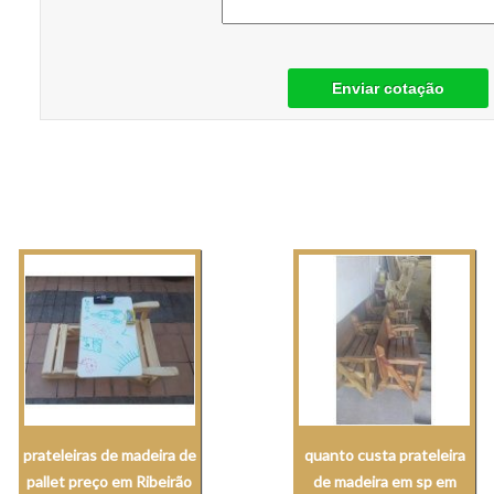
Enviar cotação
prateleiras de madeira de
quanto custa prateleira
pallet preço em Ribeirão
de madeira em sp em