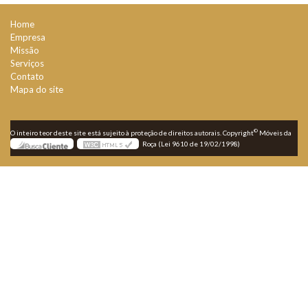
Home
Empresa
Missão
Serviços
Contato
Mapa do site
©
O inteiro teor deste site está sujeito à proteção de direitos autorais. Copyright
Móveis da
Roça (Lei 9610 de 19/02/1998)