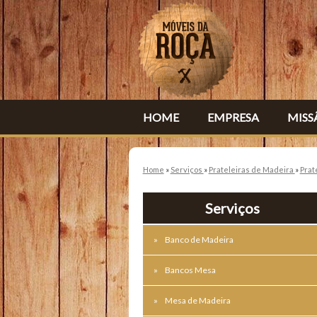
HOME
EMPRESA
MISS
Home
»
Serviços
»
Prateleiras de Madeira
»
Prat
Serviços
Banco de Madeira
Bancos Mesa
Mesa de Madeira