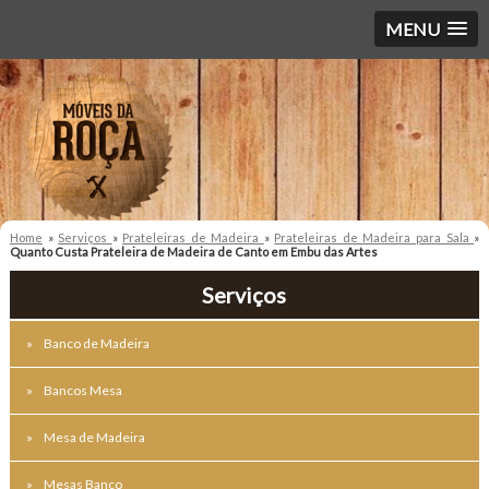
MENU
Home
»
Serviços
»
Prateleiras de Madeira
»
Prateleiras de Madeira para Sala
»
Quanto Custa Prateleira de Madeira de Canto em Embu das Artes
Serviços
Banco de Madeira
Bancos Mesa
Mesa de Madeira
Mesas Banco