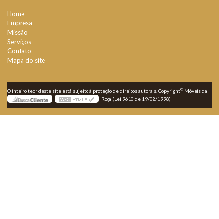
Home
Empresa
Missão
Serviços
Contato
Mapa do site
©
O inteiro teor deste site está sujeito à proteção de direitos autorais. Copyright
Móveis da
Roça (Lei 9610 de 19/02/1998)