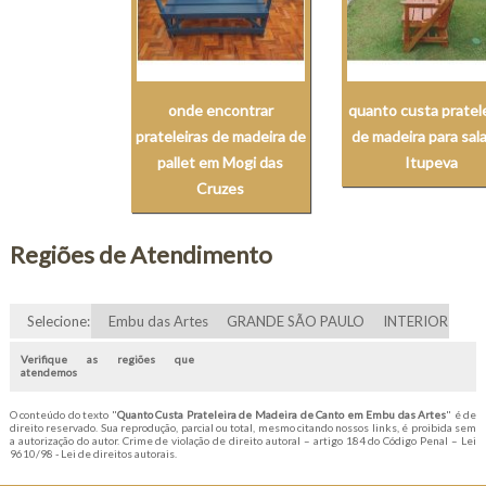
onde encontrar
quanto custa pratel
prateleiras de madeira de
de madeira para sal
pallet em Mogi das
Itupeva
Cruzes
Regiões de Atendimento
Selecione:
Embu das Artes
GRANDE SÃO PAULO
INTERIOR
Verifique as regiões que
atendemos
O conteúdo do texto "
Quanto Custa Prateleira de Madeira de Canto em Embu das Artes
" é de
direito reservado. Sua reprodução, parcial ou total, mesmo citando nossos links, é proibida sem
a autorização do autor. Crime de violação de direito autoral – artigo 184 do Código Penal –
Lei
9610/98 - Lei de direitos autorais
.