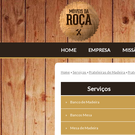
HOME
EMPRESA
MISS
Home
»
Serviços
»
Prateleiras de Madeira
»
Prat
Serviços
Banco de Madeira
Bancos Mesa
Mesa de Madeira