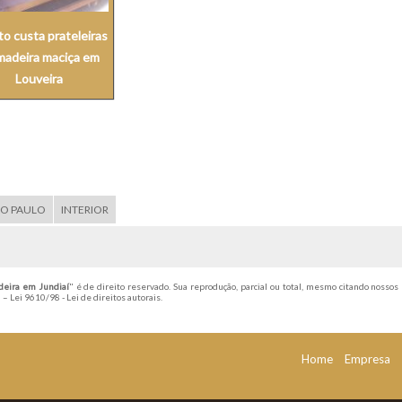
o custa prateleiras
madeira maciça em
Louveira
ÃO PAULO
INTERIOR
deira em Jundiaí
" é de direito reservado. Sua reprodução, parcial ou total, mesmo citando nossos 
l –
Lei 9610/98 - Lei de direitos autorais
.
Home
Empresa