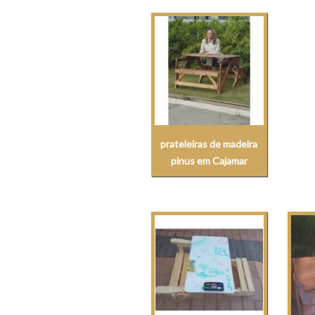
prateleiras de madeira
pinus em Cajamar