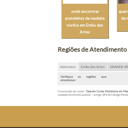
onde encontrar
quant
prateleiras de madeira
de 
rústica em Embu das
Artes
Regiões de Atendimento
Selecione:
Embu das Artes
GRANDE S
Verifique as regiões que
atendemos
O conteúdo do texto "
Quanto Custa Prateleira de Ma
violação de direito autoral – artigo 184 do Código Pena