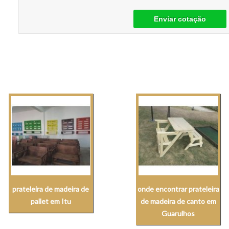
Enviar cotação
prateleira de madeira de
onde encontrar prateleira
pallet em Itu
de madeira de canto em
Guarulhos