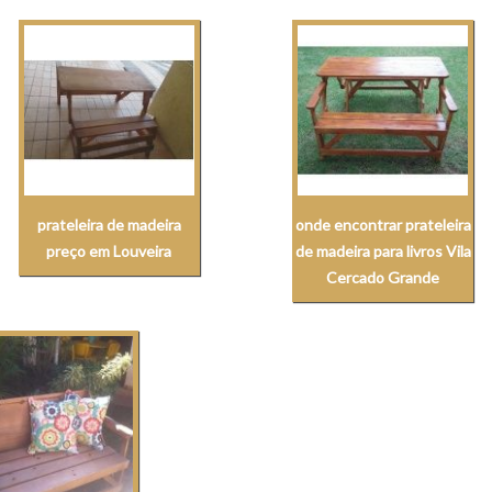
prateleira de madeira
onde encontrar prateleira
preço em Louveira
de madeira para livros Vila
Cercado Grande