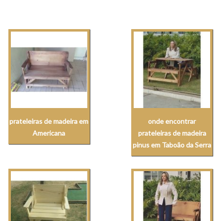
prateleiras de madeira em
onde encontrar
Americana
prateleiras de madeira
pinus em Taboão da Serra