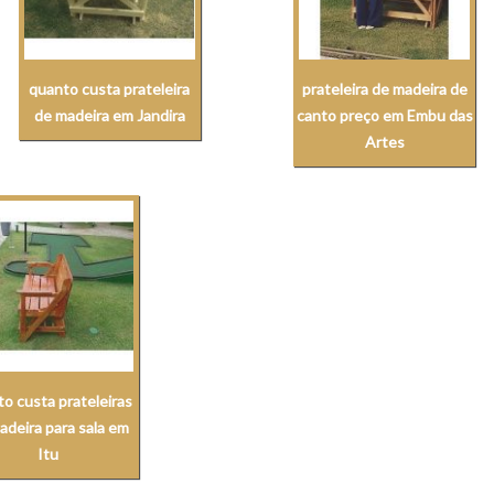
quanto custa prateleira
prateleira de madeira de
de madeira em Jandira
canto preço em Embu das
Artes
o custa prateleiras
adeira para sala em
Itu