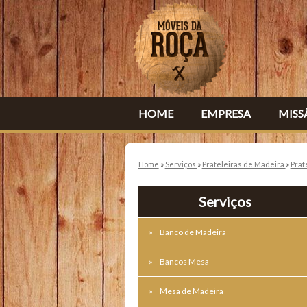
HOME
EMPRESA
MISS
Home
»
Serviços
»
Prateleiras de Madeira
»
Prat
Serviços
Banco de Madeira
Bancos Mesa
Mesa de Madeira