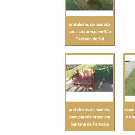
prateleiras de madeira
para sala preço em São
Caetano do Sul
prateleiras de madeira
quant
para parede preço em
de m
Santana de Parnaíba