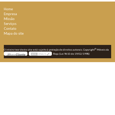
Home
Empresa
Missão
Serviços
Contato
Mapa do site
©
O inteiro teor deste site está sujeito à proteção de direitos autorais. Copyright
Móveis da
Roça (Lei 9610 de 19/02/1998)