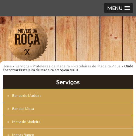
MENU
Home
»
Serviços
»
Prateleiras de Madeira
»
Prateleiras de Madeira Pinus
»
Onde
Encontrar Prateleira de Madeira em Sp em Mauá
Serviços
Banco de Madeira
Bancos Mesa
Mesa de Madeira
Mesas Banco