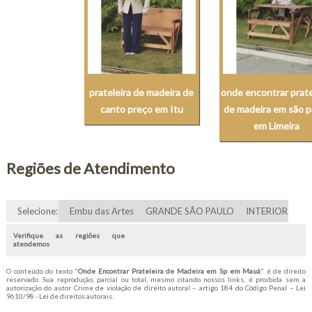
prateleira de madeira de
onde encontrar prate
canto preço em Itu
de madeira em são p
em Limeira
Regiões de Atendimento
Selecione:
Embu das Artes
GRANDE SÃO PAULO
INTERIOR
Verifique as regiões que
atendemos
O conteúdo do texto "
Onde Encontrar Prateleira de Madeira em Sp em Mauá
" é de direito
reservado. Sua reprodução, parcial ou total, mesmo citando nossos links, é proibida sem a
autorização do autor. Crime de violação de direito autoral – artigo 184 do Código Penal –
Lei
9610/98 - Lei de direitos autorais
.