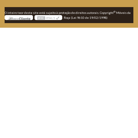
©
O inteiro teor deste site está sujeito à proteção de direitos autorais. Copyright
Móveis da
Roça (Lei 9610 de 19/02/1998)