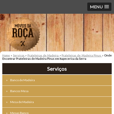
MENU
Home
»
Serviços
»
Prateleiras de Madeira
»
Prateleiras de Madeira Pinus
»
Onde
Encontrar Prateleiras de Madeira Pinus em Itapecerica da Serra
Serviços
Banco de Madeira
Bancos Mesa
Mesa de Madeira
Mesas Banco