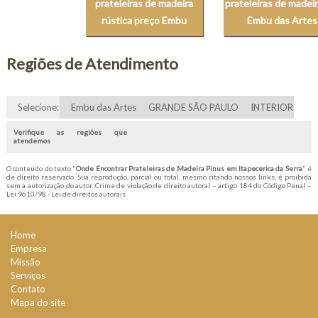
prateleiras de madeira
prateleiras de madei
rústica preço Embu
Embu das Artes
Regiões de Atendimento
Selecione:
Embu das Artes
GRANDE SÃO PAULO
INTERIOR
Verifique as regiões que
atendemos
O conteúdo do texto "
Onde Encontrar Prateleiras de Madeira Pinus em Itapecerica da Serra
" é
de direito reservado. Sua reprodução, parcial ou total, mesmo citando nossos links, é proibida
sem a autorização do autor. Crime de violação de direito autoral – artigo 184 do Código Penal –
Lei 9610/98 - Lei de direitos autorais
.
Home
Empresa
Missão
Serviços
Contato
Mapa do site