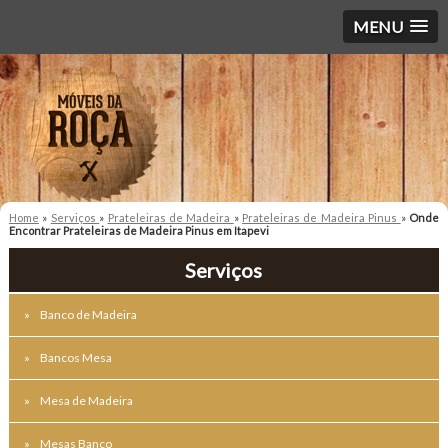
MENU
Home
»
Serviços
»
Prateleiras de Madeira
»
Prateleiras de Madeira Pinus
»
Onde
Encontrar Prateleiras de Madeira Pinus em Itapevi
Serviços
Banco de Madeira
Bancos Mesa
Mesa de Madeira
Mesas Banco