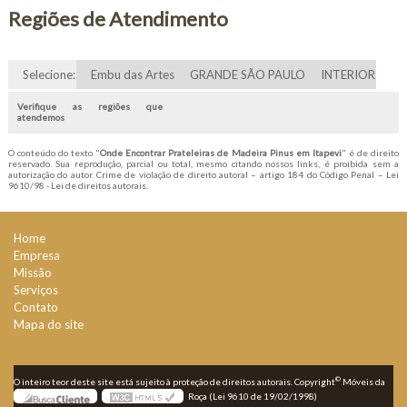
Regiões de Atendimento
Selecione:
Embu das Artes
GRANDE SÃO PAULO
INTERIOR
Verifique as regiões que
atendemos
O conteúdo do texto "
Onde Encontrar Prateleiras de Madeira Pinus em Itapevi
" é de direito
reservado. Sua reprodução, parcial ou total, mesmo citando nossos links, é proibida sem a
autorização do autor. Crime de violação de direito autoral – artigo 184 do Código Penal –
Lei
9610/98 - Lei de direitos autorais
.
Home
Empresa
Missão
Serviços
Contato
Mapa do site
©
O inteiro teor deste site está sujeito à proteção de direitos autorais. Copyright
Móveis da
Roça (Lei 9610 de 19/02/1998)