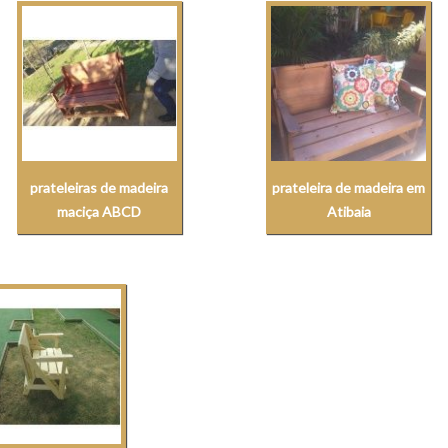
prateleiras de madeira
prateleira de madeira em
maciça ABCD
Atibaia