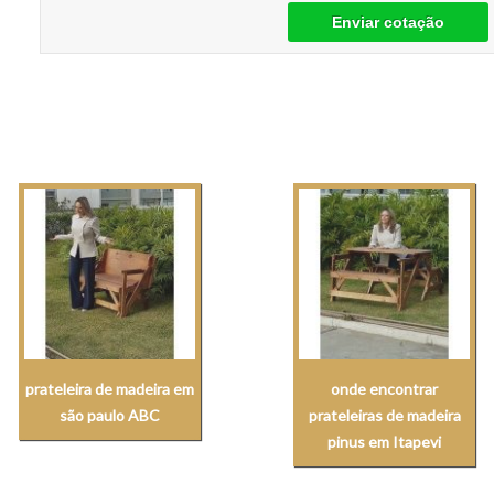
Enviar cotação
prateleira de madeira em
onde encontrar
são paulo ABC
prateleiras de madeira
pinus em Itapevi