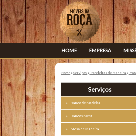
HOME
EMPRESA
MISS
Home
»
Serviços
»
Prateleiras de Madeira
»
Prat
Serviços
Banco de Madeira
Bancos Mesa
Mesa de Madeira