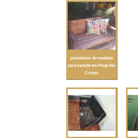
prateleiras de madeira
para parede em Mogi das
Cruzes