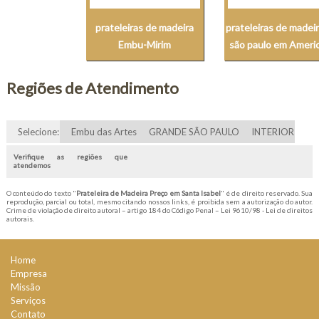
prateleiras de madeira
prateleiras de madei
Embu-Mirim
são paulo em Ameri
Regiões de Atendimento
Selecione:
Embu das Artes
GRANDE SÃO PAULO
INTERIOR
Verifique as regiões que
atendemos
O conteúdo do texto "
Prateleira de Madeira Preço em Santa Isabel
" é de direito reservado. Sua
reprodução, parcial ou total, mesmo citando nossos links, é proibida sem a autorização do autor.
Crime de violação de direito autoral – artigo 184 do Código Penal –
Lei 9610/98 - Lei de direitos
autorais
.
Home
Empresa
Missão
Serviços
Contato