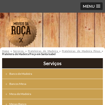
MENU
Home
»
Serviços
»
Prateleiras de Madeira
»
Prateleiras de Madeira Pinus
»
Prateleira de Madeira Preço em Santa Isabel
Serviços
Banco de Madeira
Bancos Mesa
Mesa de Madeira
Mesas Banco