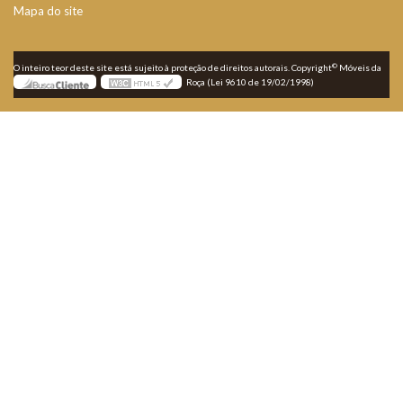
Mapa do site
©
O inteiro teor deste site está sujeito à proteção de direitos autorais. Copyright
Móveis da
Roça (Lei 9610 de 19/02/1998)