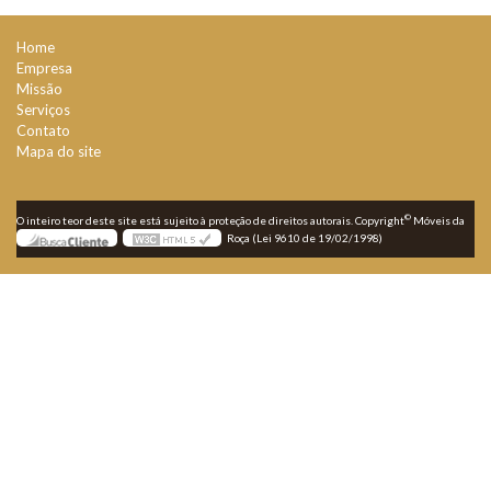
Home
Empresa
Missão
Serviços
Contato
Mapa do site
©
O inteiro teor deste site está sujeito à proteção de direitos autorais. Copyright
Móveis da
Roça (Lei 9610 de 19/02/1998)