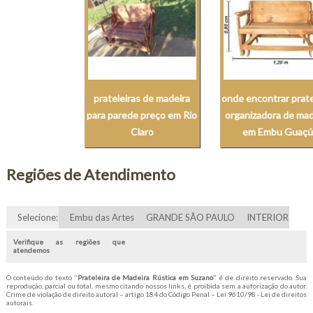
prateleiras de madeira
onde encontrar prate
para parede preço em Rio
organizadora de mad
Claro
em Embu Guaçú
Regiões de Atendimento
Selecione:
Embu das Artes
GRANDE SÃO PAULO
INTERIOR
Verifique as regiões que
atendemos
O conteúdo do texto "
Prateleira de Madeira Rústica em Suzano
" é de direito reservado. Sua
reprodução, parcial ou total, mesmo citando nossos links, é proibida sem a autorização do autor.
Crime de violação de direito autoral – artigo 184 do Código Penal –
Lei 9610/98 - Lei de direitos
autorais
.