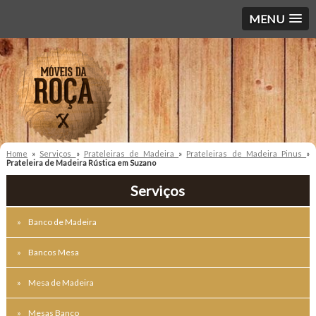
MENU
Home
»
Serviços
»
Prateleiras de Madeira
»
Prateleiras de Madeira Pinus
»
Prateleira de Madeira Rústica em Suzano
Serviços
Banco de Madeira
Bancos Mesa
Mesa de Madeira
Mesas Banco