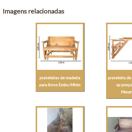
Imagens relacionadas
prateleiras de madeira
prateleira d
para livros Embu-Mirim
sp preço
Mara