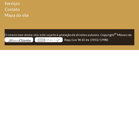
Serviços
Contato
Mapa do site
©
O inteiro teor deste site está sujeito à proteção de direitos autorais. Copyright
Móveis da
Roça (Lei 9610 de 19/02/1998)