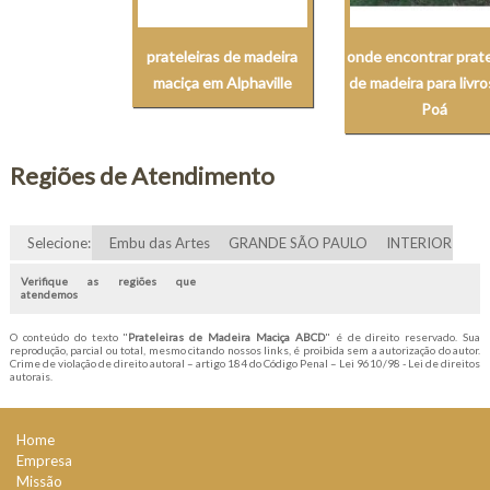
prateleiras de madeira
onde encontrar prate
maciça em Alphaville
de madeira para livr
Poá
Regiões de Atendimento
Selecione:
Embu das Artes
GRANDE SÃO PAULO
INTERIOR
Verifique as regiões que
atendemos
O conteúdo do texto "
Prateleiras de Madeira Maciça ABCD
" é de direito reservado. Sua
reprodução, parcial ou total, mesmo citando nossos links, é proibida sem a autorização do autor.
Crime de violação de direito autoral – artigo 184 do Código Penal –
Lei 9610/98 - Lei de direitos
autorais
.
Home
Empresa
Missão