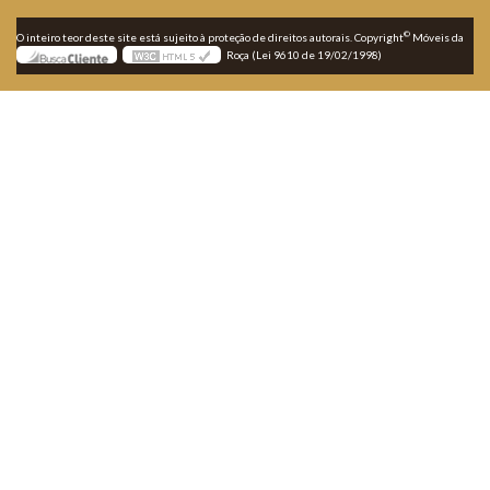
©
O inteiro teor deste site está sujeito à proteção de direitos autorais. Copyright
Móveis da
Roça (Lei 9610 de 19/02/1998)