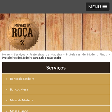
MENU
Home
»
Serviços
»
Prateleiras de Madeira
»
Prateleiras de Madeira Pinus
»
Prateleiras de Madeira para Sala em Sorocaba
Serviços
Banco de Madeira
Bancos Mesa
Mesa de Madeira
Mesas Banco