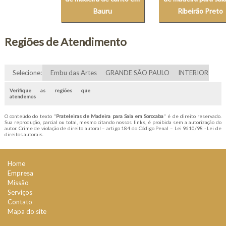
Bauru
Ribeirão Preto
Regiões de Atendimento
Selecione:
Embu das Artes
GRANDE SÃO PAULO
INTERIOR
Verifique as regiões que
atendemos
O conteúdo do texto "
Prateleiras de Madeira para Sala em Sorocaba
" é de direito reservado.
Sua reprodução, parcial ou total, mesmo citando nossos links, é proibida sem a autorização do
autor. Crime de violação de direito autoral – artigo 184 do Código Penal –
Lei 9610/98 - Lei de
direitos autorais
.
Home
Empresa
Missão
Serviços
Contato
Mapa do site