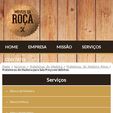
HOME
EMPRESA
MISSÃO
SERVIÇOS
CONTATO
Home
»
Serviços
»
Prateleiras de Madeira
»
Prateleiras de Madeira Pinus
»
Prateleiras de Madeira para Sala Preço em Valinhos
Serviços
Banco de Madeira
Bancos Mesa
Mesa de Madeira