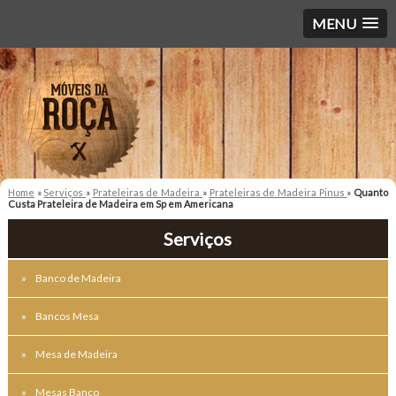
MENU
Home
»
Serviços
»
Prateleiras de Madeira
»
Prateleiras de Madeira Pinus
»
Quanto
Custa Prateleira de Madeira em Sp em Americana
Serviços
Banco de Madeira
Bancos Mesa
Mesa de Madeira
Mesas Banco