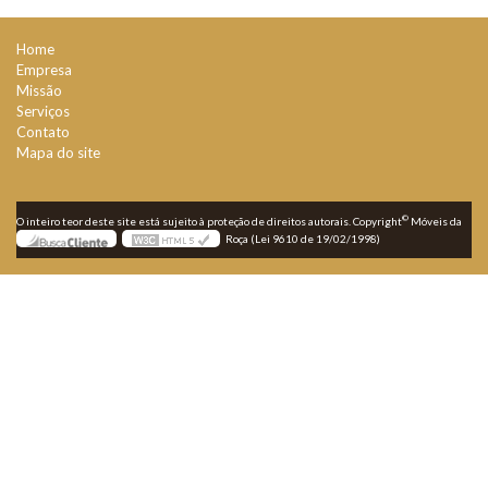
Home
Empresa
Missão
Serviços
Contato
Mapa do site
©
O inteiro teor deste site está sujeito à proteção de direitos autorais. Copyright
Móveis da
Roça (Lei 9610 de 19/02/1998)