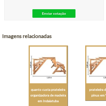
Enviar cotação
Imagens relacionadas
quanto custa prateleira
prateleira 
organizadora de madeira
pinus em 
em Indaiatuba