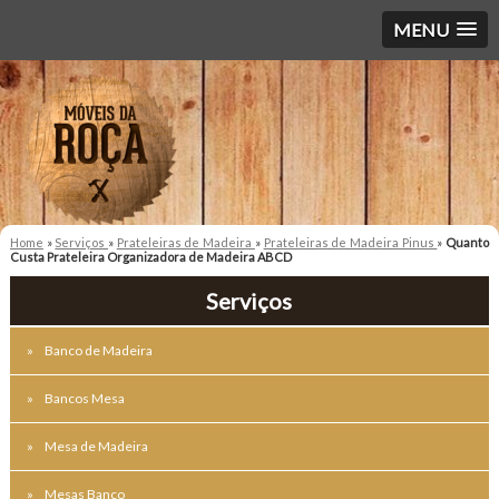
MENU
Home
»
Serviços
»
Prateleiras de Madeira
»
Prateleiras de Madeira Pinus
»
Quanto
Custa Prateleira Organizadora de Madeira ABCD
Serviços
Banco de Madeira
Bancos Mesa
Mesa de Madeira
Mesas Banco