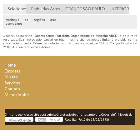
Selecione:
Embu das Artes
GRANDE SÃO PAULO
INTERIOR
Verifique as regiões que
atendemos
O conteúdo do texto "
Quanto Custa Prateleira Organizadora de Madeira ABCD
" é de direito
reservado. Sua reprodução, parcial ou total, mesmo citando nossos links, é proibida sem a
autorização do autor. Crime de violação de direito autoral – artigo 184 do Código Penal –
Lei
9610/98 - Lei de direitos autorais
.
Home
Empresa
Missão
Serviços
Contato
Mapa do site
©
O inteiro teor deste site está sujeito à proteção de direitos autorais. Copyright
Móveis da
Roça (Lei 9610 de 19/02/1998)