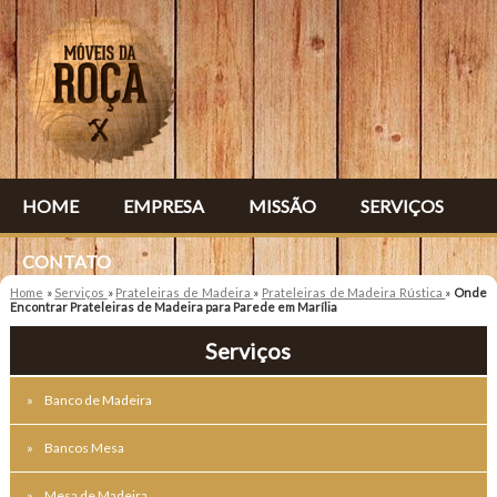
HOME
EMPRESA
MISSÃO
SERVIÇOS
CONTATO
Home
»
Serviços
»
Prateleiras de Madeira
»
Prateleiras de Madeira Rústica
»
Onde
Encontrar Prateleiras de Madeira para Parede em Marília
Serviços
Banco de Madeira
Bancos Mesa
Mesa de Madeira