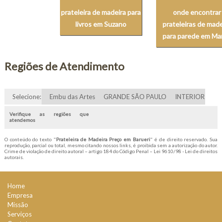
prateleira de madeira para
onde encontrar
livros em Suzano
prateleiras de made
para parede em Marí
Regiões de Atendimento
Selecione:
Embu das Artes
GRANDE SÃO PAULO
INTERIOR
Verifique as regiões que
atendemos
O conteúdo do texto "
Prateleira de Madeira Preço em Barueri
" é de direito reservado. Sua
reprodução, parcial ou total, mesmo citando nossos links, é proibida sem a autorização do autor.
Crime de violação de direito autoral – artigo 184 do Código Penal –
Lei 9610/98 - Lei de direitos
autorais
.
Home
Empresa
Missão
Serviços