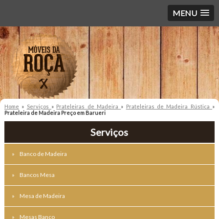
MENU
Home
»
Serviços
»
Prateleiras de Madeira
»
Prateleiras de Madeira Rústica
»
Prateleira de Madeira Preço em Barueri
Serviços
Banco de Madeira
Bancos Mesa
Mesa de Madeira
Mesas Banco