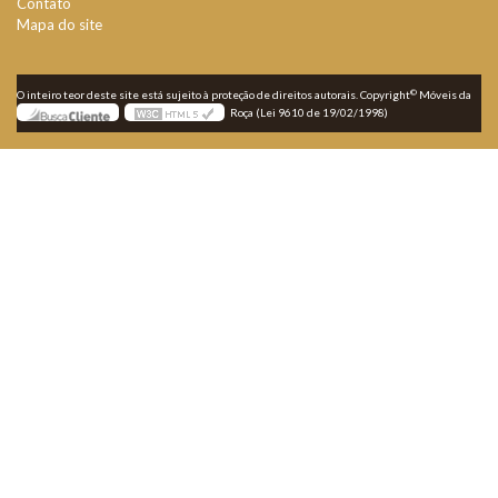
Contato
Mapa do site
©
O inteiro teor deste site está sujeito à proteção de direitos autorais. Copyright
Móveis da
Roça (Lei 9610 de 19/02/1998)