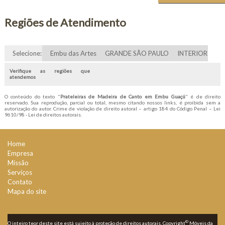
Regiões de Atendimento
Selecione:
Embu das Artes
GRANDE SÃO PAULO
INTERIOR
Verifique as regiões que
atendemos
O conteúdo do texto "
Prateleiras de Madeira de Canto em Embu Guaçú
" é de direito
reservado. Sua reprodução, parcial ou total, mesmo citando nossos links, é proibida sem a
autorização do autor. Crime de violação de direito autoral – artigo 184 do Código Penal –
Lei
9610/98 - Lei de direitos autorais
.
Home
Empresa
Missão
Serviços
Contato
Mapa do site
©
O inteiro teor deste site está sujeito à proteção de direitos autorais. Copyright
Móveis da