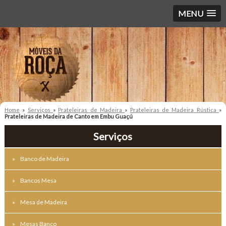
MENU
Home
»
Serviços
»
Prateleiras de Madeira
»
Prateleiras de Madeira Rústica
»
Prateleiras de Madeira de Canto em Embu Guaçú
Serviços
Banco de Madeira
Bancos Mesa
Mesa de Madeira
Mesas Banco